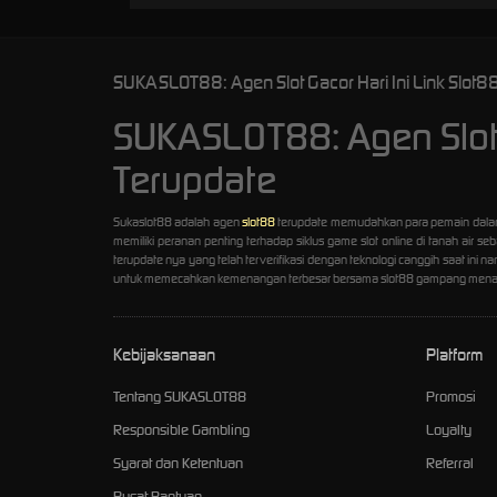
SUKASLOT88: Agen Slot Gacor Hari Ini Link Slo
SUKASLOT88: Agen Slot 
Terupdate
Sukaslot88 adalah agen
slot88
terupdate memudahkan para pemain dalam me
memiliki peranan penting terhadap siklus game slot online di tanah air seb
terupdate nya yang telah terverifikasi dengan teknologi canggih saat in
untuk memecahkan kemenangan terbesar bersama slot88 gampang menang. 
Kebijaksanaan
Platform
Tentang SUKASLOT88
Promosi
Responsible Gambling
Loyalty
Syarat dan Ketentuan
Referral
Pusat Bantuan