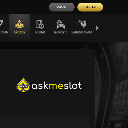
MASUK
DAFTAR
 GAME
ARCADE
POKER
E-SPORTS
SABUNG AYAM
PROMOSI