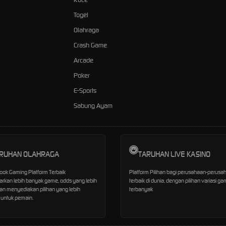
Togel
Olahraga
Crash Game
Arcade
Poker
E-Sports
Sabung Ayam
RUHAN OLAHRAGA
TARUHAN LIVE KASINO
ook Gaming Platform Terbaik
Platform Pilihan bagi perusahaan-perusa
kan lebih banyak game, odds yang lebih
terbaik di dunia, dengan pilihan variasi g
 dan menyediakan pilihan yang lebih
terbanyak
untuk pemain.