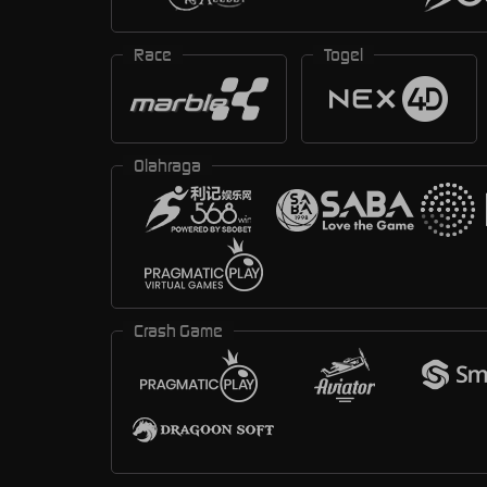
Race
Togel
Olahraga
Crash Game