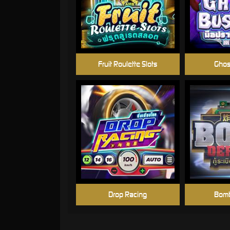
Fruit Roulette Slots
Ghos
Drop Racing
Bomb