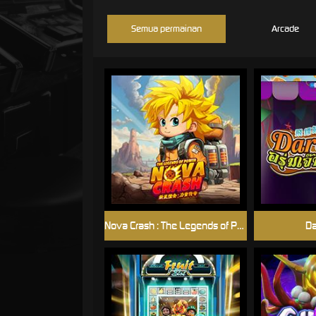
Semua permainan
Arcade
Nova Crash : The Legends of Power
Da