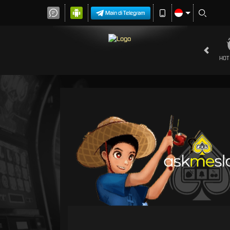
Main di Telegram
HOT