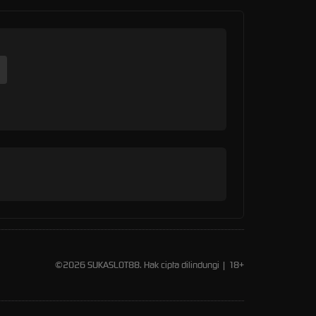
©2026 SUKASLOT88. Hak cipta dilindungi | 18+