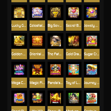
Lucky Goldbar
Celestial Goddess
Big Sevens Jackpot
Secret Ball
Jewely Spin
Golden Panda
Oriental Treasures
The Fates of Sisters
Gold Dragon
Sugar Crush!
Mega Cave
Magic Fire
Panda’s Jackpot
Toy of Legend
Journey to the Abyss