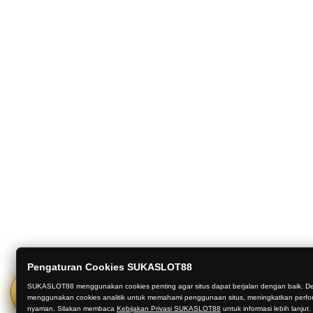
Pengaturan Cookies SUKASLOT88
SUKASLOT88 menggunakan cookies penting agar situs dapat berjalan dengan baik. De
menggunakan cookies analitik untuk memahami penggunaan situs, meningkatkan perfo
nyaman. Silakan membaca
Kebijakan Privasi SUKASLOT88
untuk informasi lebih lanjut.