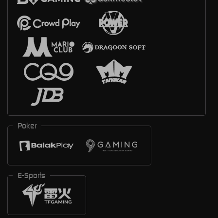
Poker
E-Sports