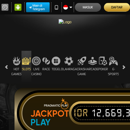
Main di
MASUK
DAFTAR
Telegram
HOT
SLOTS
LIVE
RACE
TOGEL
OLAHRAGA
CRASH
ARCADE
POKER
E-
SABUN
GAMES
CASINO
GAME
SPORTS
AYAM
IDR
12,669,
JACKPOT
PLAY