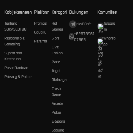
Kebijaksanaan
Platform
Kategori
Dukungan
Komunitas
Tentang
Promosi
Hot
telegra
sks88ofc
SUKASLOT88
Games
m
Loyalty
+62878961
Responsible
Slots
Whatsa
07863
Referral
Gambling
pp
Live
Syarat dan
Casino
Ketentuan
Race
Pusat Bantuan
Togel
Privacy & Police
Olahraga
Crash
Game
Arcade
Poker
E-Sports
Sabung