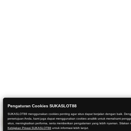
Pengaturan Cookies SUKASLOT88
SUKASLOT88 menggunakan cookies penting agar situs dapat berjalan dengan baik. Den
persetujuan Anda, kami juga dapat menggunakan cookies analitik untuk memahami peng
situs, meningkatkan performa, serta memberikan pengalaman yang lebih nyaman. Silaka
Kebijakan Privasi SUKASLOT88
untuk informasi lebih lanjut.