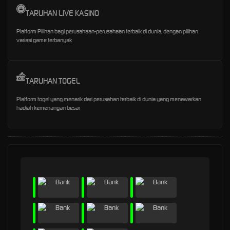
TARUHAN LIVE KASINO
Platform Pilihan bagi perusahaan-perusahaan terbaik di dunia, dengan pilihan
variasi game terbanyak
TARUHAN TOGEL
Platform togel yang menarik dari perusahan terbaik di dunia yang menawarkan
hadiah kemenangan besar