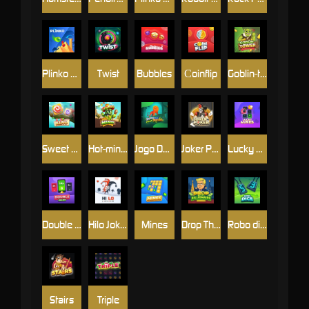
Plinko 1000
Twist
Bubbles
Сoinflip
Goblin-tower
Sweet Keno
Hot-mines
Jogo Do Bicho
Joker Poker
Lucky mines
Double Online
Hilo Joker
Mines
Drop The Billionaire
Robo dice
Stairs
Triple