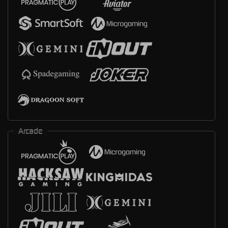
Arcade