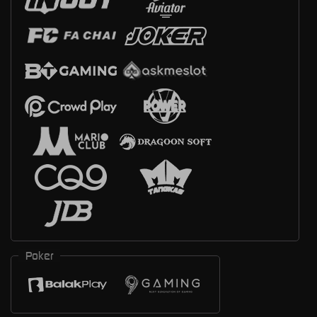
Poker