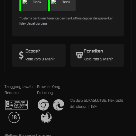
* Selama bank maintenance dan bank offline deposit dan penarikan
tidak dapat diproses
Deposit
Penarikan
Rata-rata 0 Menit
Rata-rata 5 Menit
Tanggung Jawab
Browser Yang
Bermain
Didukung
©2026 SUKASLOT88. Hak cipta
dilindungi | 18+
Platform Penyedia Layanan