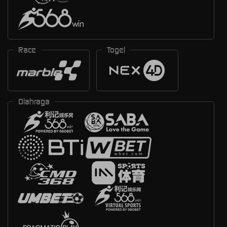
Race
Togel
Olahraga