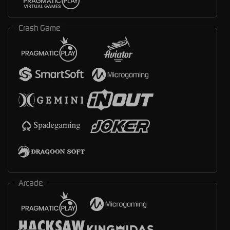
Crash Game
Arcade