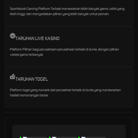
Sportsbook Gaming Platform Terbaik menawarkan lebih banyak game, odds yang
lebih tinggi, dan menyediakan pilihan yang lebih banyak untuk pemain.
TARUHAN LIVE KASINO
Platform Pilihan bagi perusahaan-perusahaan terbaik di dunia, dengan pilihan
variasi game terbanyak
TARUHAN TOGEL
Platform togel yang menarik dari perusahan terbaik di dunia yang menawarkan
hadiah kemenangan besar