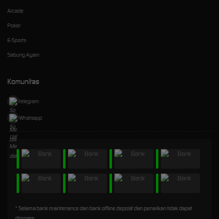
Arcade
Poker
E-Sports
Sabung Ayam
Komunitas
telegram
Whatsapp
* Selama bank maintenance dan bank offline deposit dan penarikan tidak dapat
diproses