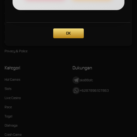
Kebijaksanaan
Platform
Tentang SUKASLOT88
Promosi
Responsible Gambling
Loyalty
OK
Syarat dan Ketentuan
Referral
Pusat Bantuan
Privacy & Police
Kategori
Dukungan
Hot Games
sks88ofc
Slots
+6287896107863
Live Casino
Race
Togel
Olahraga
Crash Game