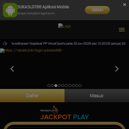
×
SUKASLOT88 Aplikasi Mobile
UNDUH
Jangan tampilkan lagi hari ini
Pemeliharaan Terjadwal: PP Virtual Sports pada 30-Jun-2026 dari 15.00.00 sampai 30-Sep
Daftar
Masuk
JACKPOT
PLAY