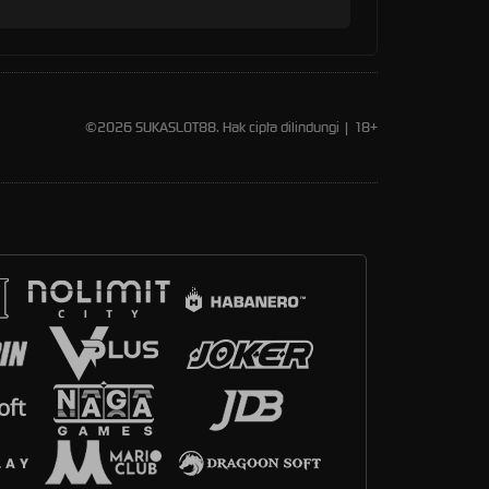
©2026 SUKASLOT88. Hak cipta dilindungi | 18+