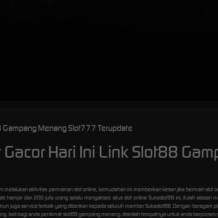
t88 Gampang Menang Slot777 Terupdate
Gacor Hari Ini Link Slot88 G
lalukan aktivitas permainan slot online, kemudahan ini memberikan kesan jika bermain slot o
ab hampir dari 200 juta orang selalu mengakses situs slot online Sukaslot88 ini, itulah alasan 
i namun juga service terbaik yang diberikan kepada seluruh member Sukaslot88. Dengan beragam p
Jadi bagi anda penikmat slot88 gampang menang, disinilah tempatnya untuk anda berproses s