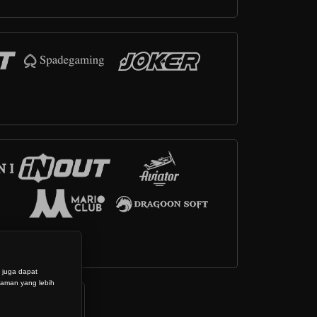
 juga dapat
laman yang lebih