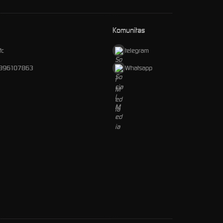
Komunitas
fc
telegram
896107863
Whatsapp