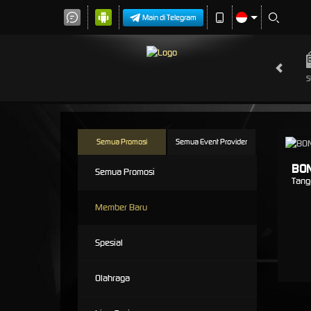
Main di Telegram
HOT GAMES
S
Semua Promosi
Semua Event Provider
BO
Semua Promosi
Tang
Member Baru
Spesial
Olahraga