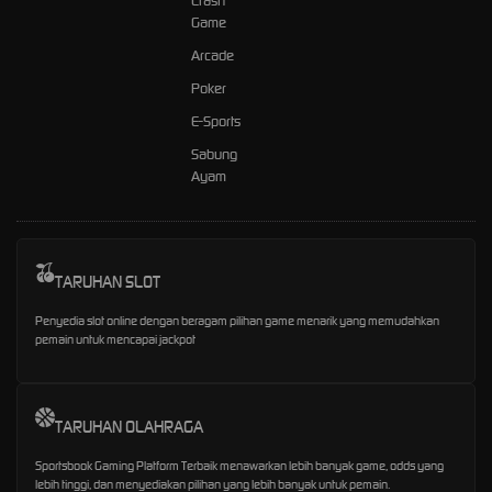
Crash
Game
Arcade
Poker
E-Sports
Sabung
Ayam
TARUHAN SLOT
Penyedia slot online dengan beragam pilihan game menarik yang memudahkan
pemain untuk mencapai jackpot
TARUHAN OLAHRAGA
Sportsbook Gaming Platform Terbaik menawarkan lebih banyak game, odds yang
lebih tinggi, dan menyediakan pilihan yang lebih banyak untuk pemain.